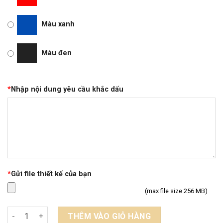
Màu xanh
Màu đen
*
Nhập nội dung yêu cầu khắc dấu
*
Gửi file thiết kế của bạn
(max file size 256 MB)
Khắc dấu logo vuông 4cm số lượng
THÊM VÀO GIỎ HÀNG