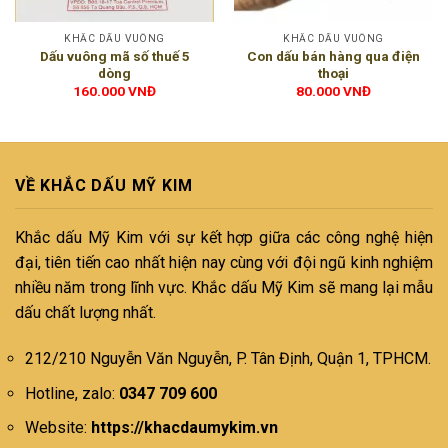
KHẮC DẤU VUÔNG
KHẮC DẤU VUÔNG
Dấu vuông mã số thuế 5
Con dấu bán hàng qua điện
dòng
thoại
160.000
VNĐ
80.000
VNĐ
VỀ KHẮC DẤU MỸ KIM
Khắc dấu Mỹ Kim với sự kết hợp giữa các công nghệ hiện
đại, tiên tiến cao nhất hiện nay cùng với đội ngũ kinh nghiệm
nhiều năm trong lĩnh vực. Khắc dấu Mỹ Kim sẽ mang lại mẫu
dấu chất lượng nhất.
212/210 Nguyễn Văn Nguyễn, P. Tân Định, Quận 1, TPHCM.
Hotline, zalo:
0347 709 600
Website:
https://khacdaumykim.vn