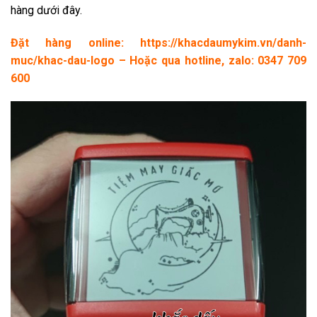
hàng dưới đây.
Đặt hàng online:
https://khacdaumykim.vn/danh-
muc/khac-dau-logo
– Hoặc qua hotline, zalo: 0347 709
600