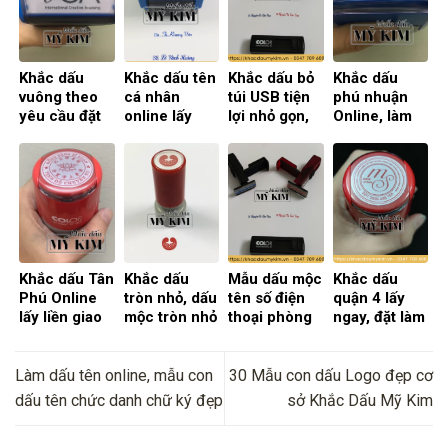
Khắc dấu
Khắc dấu tên
Khắc dấu bỏ
Khắc dấu
vuông theo
cá nhân
túi USB tiện
phú nhuận
yêu cầu đặt
online lấy
lợi nhỏ gọn,
Online, làm
hàng online
liền trong
làm con dấu
con dấu tại
tại TPHCM
ngày tại
USB online
quận Phú
tiện lợi
TPHCM
Nhuận
Khắc dấu Tân
Khắc dấu
Mẫu dấu mộc
Khắc dấu
Phú Online
tròn nhỏ, dấu
tên số điện
quận 4 lấy
lấy liền giao
mộc tròn nhỏ
thoại phòng
ngay, đặt làm
tận nơi trong
logo, tích
ban cho
con dấu
ngày
điểm Online
nhân viên
quận 4
sales
Online
Làm dấu tên online, mẫu con
30 Mẫu con dấu Logo đẹp cơ
dấu tên chức danh chữ ký đẹp
sở Khắc Dấu Mỹ Kim