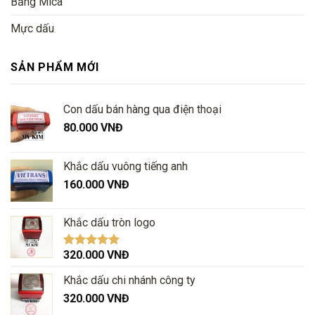
Bảng Mica
Mực dấu
SẢN PHẨM MỚI
Con dấu bán hàng qua điện thoại
80.000
VNĐ
Khắc dấu vuông tiếng anh
160.000
VNĐ
Khắc dấu tròn logo
320.000
VNĐ
Được xếp
hạng
5.00
5
sao
Khắc dấu chi nhánh công ty
320.000
VNĐ