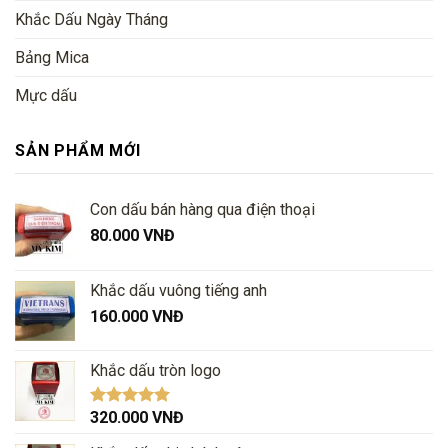
Khắc Dấu Ngày Tháng
Bảng Mica
Mực dấu
SẢN PHẨM MỚI
Con dấu bán hàng qua điện thoại
80.000
VNĐ
Khắc dấu vuông tiếng anh
160.000
VNĐ
Khắc dấu tròn logo
320.000
VNĐ
Được xếp
hạng
5.00
5