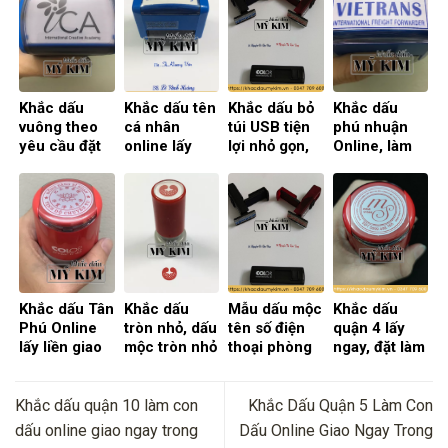
Khắc dấu
Khắc dấu tên
Khắc dấu bỏ
Khắc dấu
vuông theo
cá nhân
túi USB tiện
phú nhuận
yêu cầu đặt
online lấy
lợi nhỏ gọn,
Online, làm
hàng online
liền trong
làm con dấu
con dấu tại
tại TPHCM
ngày tại
USB online
quận Phú
tiện lợi
TPHCM
Nhuận
Khắc dấu Tân
Khắc dấu
Mẫu dấu mộc
Khắc dấu
Phú Online
tròn nhỏ, dấu
tên số điện
quận 4 lấy
lấy liền giao
mộc tròn nhỏ
thoại phòng
ngay, đặt làm
tận nơi trong
logo, tích
ban cho
con dấu
ngày
điểm Online
nhân viên
quận 4
sales
Online
Khắc dấu quận 10 làm con
Khắc Dấu Quận 5 Làm Con
dấu online giao ngay trong
Dấu Online Giao Ngay Trong